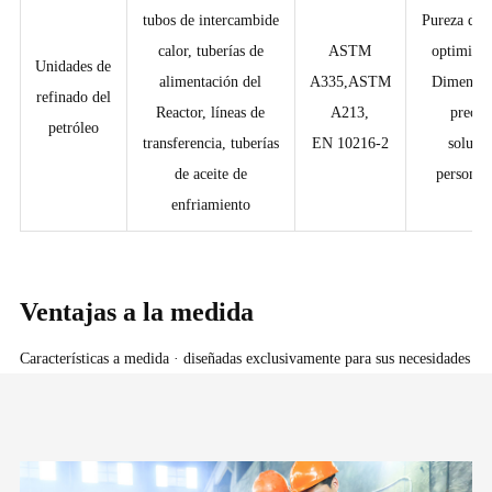
tubos de intercambide
Pureza de 
calor, tuberías de
ASTM
optimi, C
Unidades de
alimentación del
A335,ASTM
Dimensio
refinado del
Reactor, líneas de
A213,
precis
petróleo
transferencia, tuberías
EN 10216-2
soluci
de aceite de
personal
enfriamiento
Ventajas a la medida
Características a medida · diseñadas exclusivamente para sus necesidades