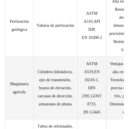
Alta resis
Resisten
ASTM
desga
Perforación
A519,API
Tubería de perforación
dimensio
geológica
5DP,
precisión i
EN 10208-2
Resistenc
fati
ASTM
Ventajas ma
Cilindros hidráulicos,
A519,EN
alta resist
ejes de transmisión,
10210-1,
Tecnología 
Maquinaria
brazos de elevación,
DIN
precisa de
agrícola
carcasas de dirección,
2391,GOST
frío, pre
armazones de pluma
8733,
Dimensiona
JIS G3445
m
Tubos de reformador,