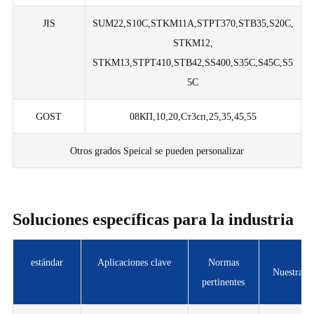
JIS
SUM22,S10C,STKM11A,STPT370,STB35,S20C,
STKM12,
STKM13,STPT410,STB42,SS400,S35C,S45C,S5
5C
GOST
08КП,10,20,Ст3сп,25,35,45,55
Otros grados Speical se pueden personalizar
Soluciones específicas para la industria
estándar
Aplicaciones clave
Normas
Nuestras v
pertinentes