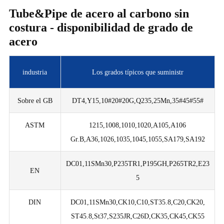
Tube&Pipe de acero al carbono sin
costura - disponibilidad de grado de
acero
industria
Los grados típicos que suministr
Sobre el GB
DT4,Y15,10#20#20G,Q235,25Mn,35#45#55#
ASTM
1215,1008,1010,1020,A105,A106
Gr.B,A36,1026,1035,1045,1055,SA179,SA192
DC01,11SMn30,P235TR1,P195GH,P265TR2,E23
EN
5
DIN
DC01,11SMn30,CK10,C10,ST35.8,C20,CK20,
ST45.8,St37,S235JR,C26D,CK35,CK45,CK55