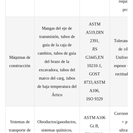
requisit
proye
ASTM
Mangas del eje de
A519,DIN
transmisión, tubos de
2391,
Tolerancia
guía de la caja de
JIS
de ±0.0
cambios, tubos de guía
Máquinas de
G3445,EN
Uniformid
del brazo de la
construcción
10210-1,
espesor de 
excavadora, tubos del
GOST
rectitud 
marco del carg, tubos
8733,ASTM
/m
de baja temperatura del
A106,
Ártico
ISO 9329
Corriente 
ASTM A106
Sistemas de
Oleoductos/gasoductos,
+ prue
Gr.B,
transporte de
sistemas químicos,
ultrasón