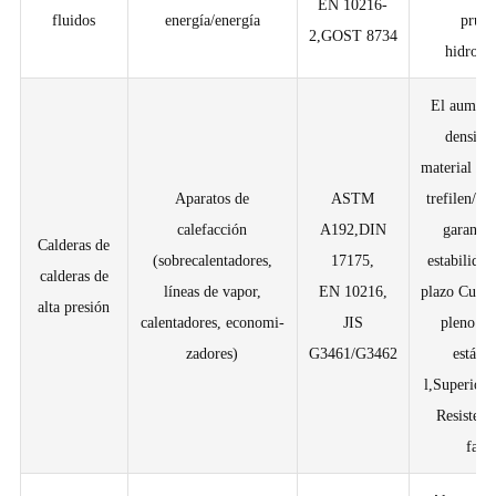
EN 10216-
fluidos
energía/energía
prueb
2,GOST 8734
hidrostá
El aument
densida
material a t
Aparatos de
ASTM
trefilen/la
calefacción
A192,DIN
garantiz
Calderas de
(sobrecalentadores,
17175,
estabilidad
calderas de
líneas de vapor,
EN 10216,
plazo Cump
alta presión
calentadores, economi-
JIS
pleno co
zadores)
G3461/G3462
estánd
l,Superior
Resistenc
fati