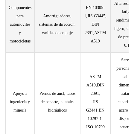
Alta resiste
Componentes
EN 10305-
fatiga, 
para
Amortiguadores,
1,JIS G3445,
rendimient
automóviles
sistemas de dirección,
DIN
ligero, dim
y
varillas de empuje
2391,ASTM
de precis
motocicletas
A519
0.1m
Servici
personaliz
ASTM
calida
A519,DIN
dimensio
Apoyo a
Pernos de ancl, tubos
2391,
tratami
ingeniería y
de soporte, puntales
JIS
superfici
minería
hidráulicos
G3441,EN
acero es
10297-1,
disponib
ISO 10799
acuerdo 