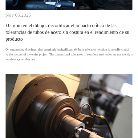
Nov 06,2025
£0.5mm en el dibujo: decodificar el impacto crítico de las
tolerancias de tubos de acero sin costura en el rendimiento de su
producto
​On engineering drawings, that seemingly insignificant ±0.5mm tolerance notation is actually crucial
to the success of the entire project. The dimensional tolerances of seamless steel tubes are not merely a
numbers game; they are ...