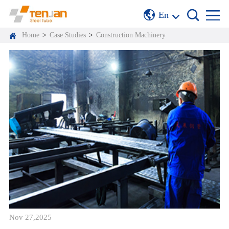
En
Home
>
Case Studies
>
Construction Machinery
Nov 27,2025