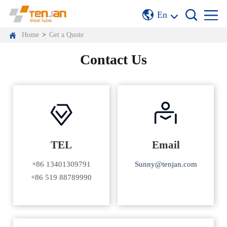
En
Home
>
Get a Quote
Contact Us
TEL
Email
+86 13401309791
Sunny@tenjan.com
+86 519 88789990