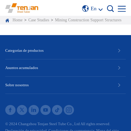
En
Home
>
Case Studies
>
Mining Construction Support Structures
Categorías de productos
Asuntos acumulados
Sobre nosotros
© 2024 Changzhou Tenjan Steel Tube Co., Ltd All rights reserved.
Declaración de privacidad
Condiciones de competencia
Mapa del sitio